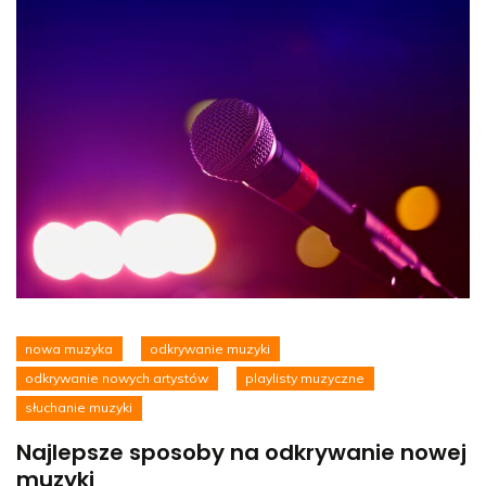
nowa muzyka
odkrywanie muzyki
odkrywanie nowych artystów
playlisty muzyczne
słuchanie muzyki
Najlepsze sposoby na odkrywanie nowej
muzyki