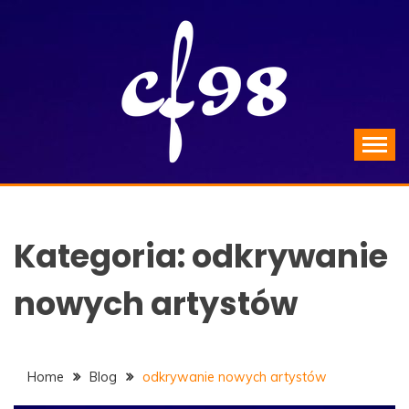
Skip
to
content
Blues – historia muzyki
CF98.PL
Kategoria:
odkrywanie
nowych artystów
Home
Blog
odkrywanie nowych artystów