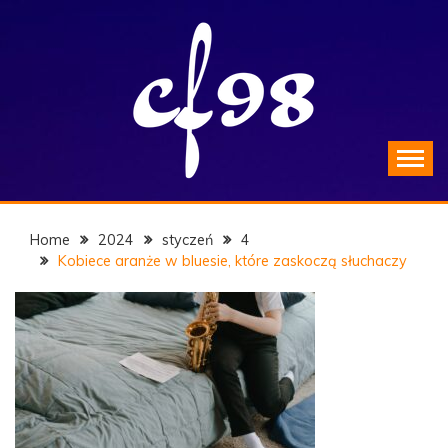
Skip
to
content
Blues – historia muzyki
CF98.PL
Home
2024
styczeń
4
Kobiece aranże w bluesie, które zaskoczą słuchaczy